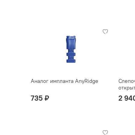
Аналог импланта AnyRidge
Слепо
откры
735 ₽
2 94