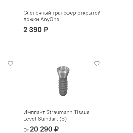
Слепочный трансфер открытой
ложки AnyOne
2 390 ₽
Имплант Straumann Tissue
Level Standart (S)
20 290 ₽
От