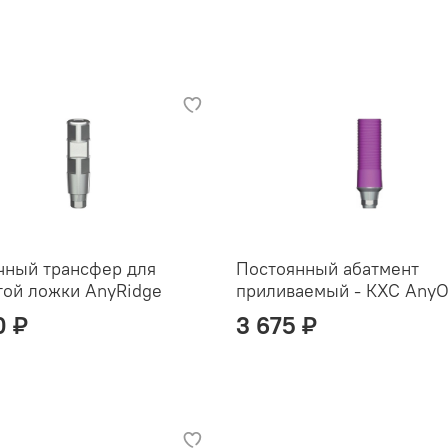
чный трансфер для
Постоянный абатмент
той ложки AnyRidge
приливаемый - КХС Any
0 ₽
3 675 ₽