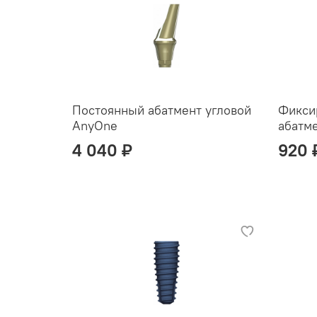
Постоянный абатмент угловой
Фикси
AnyOne
абатм
4 040 ₽
920 