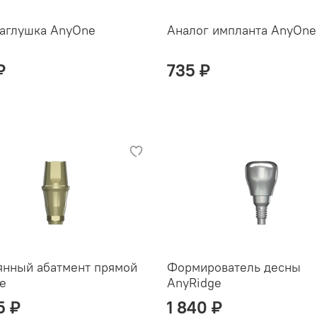
заглушка AnyOne
Аналог импланта AnyOne
₽
735 ₽
янный абатмент прямой
Формирователь десны
e
AnyRidge
5 ₽
1 840 ₽