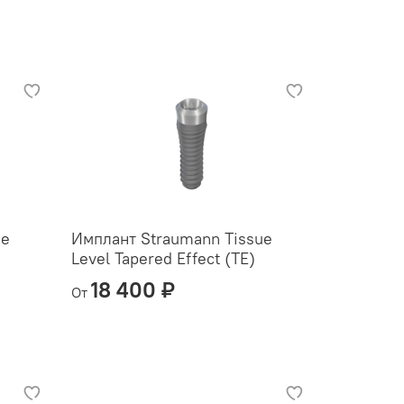
ue
Имплант Straumann Tissue
Level Tapered Effect (TE)
18 400 ₽
От