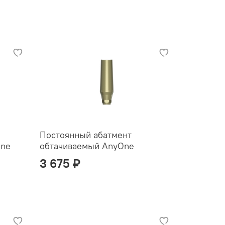
Постоянный абатмент
One
обтачиваемый AnyOne
3 675 ₽