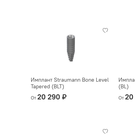
Имплант Straumann Bone Level
Импла
Tapered (BLT)
(BL)
20 290 ₽
20
От
От