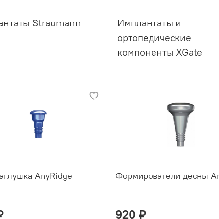
антаты Straumann
Имплантаты и
ортопедические
компоненты XGate
заглушка AnyRidge
Формирователи десны A
₽
920 ₽