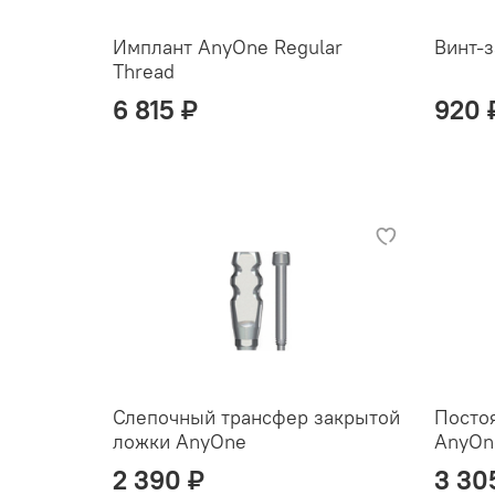
Имплант AnyOne Regular
Винт-
Thread
6 815 ₽
920 
Слепочный трансфер закрытой
Посто
ложки AnyOne
AnyOn
2 390 ₽
3 30