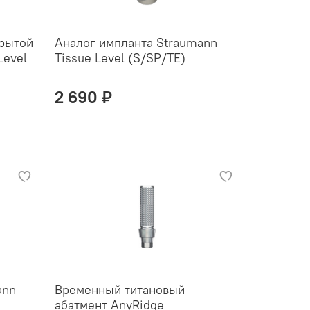
рытой
Аналог импланта Straumann
Level
Tissue Level (S/SP/TE)
2 690 ₽
ann
Временный титановый
абатмент AnyRidge