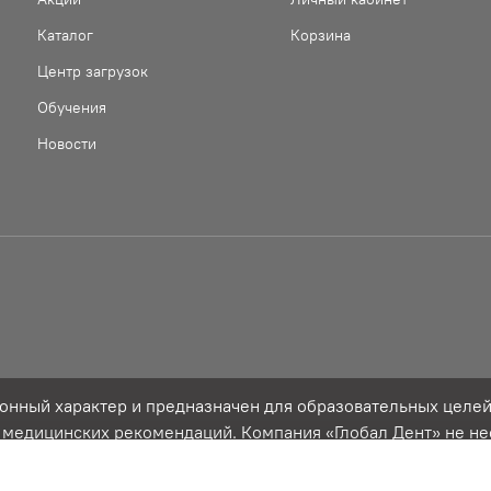
Каталог
Корзина
Центр загрузок
Обучения
Новости
нный характер и предназначен для образовательных целей,
е медицинских рекомендаций. Компания «Глобал Дент» не не
зования информации, размещенной на сайте. Материалы и це
и статьи 437 Гражданского кодекса Российской Федерации