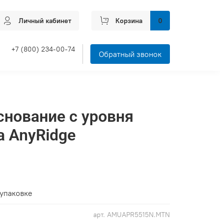
Личный кабинет
Корзина
0
+7 (800) 234-00-74
Обратный звонок
снование с уровня
 AnyRidge
 упаковке
арт.
AMUAPR5515N.MTN