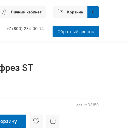
Личный кабинет
Корзина
0
+7 (800) 234-00-74
Обратный звонок
фрез ST
арт.
MDE150
корзину