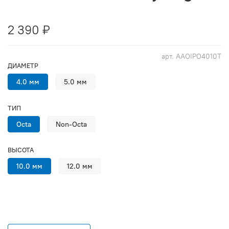
2 390 ₽
арт.
AAOIPO4010T
ДИАМЕТР
4.0 мм
5.0 мм
ТИП
Octa
Non-Octa
ВЫСОТА
10.0 мм
12.0 мм